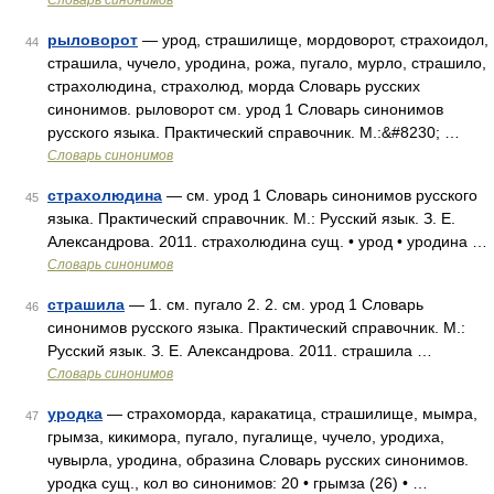
Словарь синонимов
рыловорот
— урод, страшилище, мордоворот, страхоидол,
44
страшила, чучело, уродина, рожа, пугало, мурло, страшило,
страхолюдина, страхолюд, морда Словарь русских
синонимов. рыловорот см. урод 1 Словарь синонимов
русского языка. Практический справочник. М.:&#8230; …
Словарь синонимов
страхолюдина
— см. урод 1 Словарь синонимов русского
45
языка. Практический справочник. М.: Русский язык. З. Е.
Александрова. 2011. страхолюдина сущ. • урод • уродина …
Словарь синонимов
страшила
— 1. см. пугало 2. 2. см. урод 1 Словарь
46
синонимов русского языка. Практический справочник. М.:
Русский язык. З. Е. Александрова. 2011. страшила …
Словарь синонимов
уродка
— страхоморда, каракатица, страшилище, мымра,
47
грымза, кикимора, пугало, пугалище, чучело, уродиха,
чувырла, уродина, образина Словарь русских синонимов.
уродка сущ., кол во синонимов: 20 • грымза (26) • …