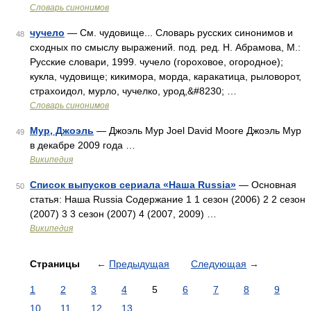
Словарь синонимов
чучело
— См. чудовище... Словарь русских синонимов и
48
сходных по смыслу выражений. под. ред. Н. Абрамова, М.:
Русские словари, 1999. чучело (гороховое, огородное);
кукла, чудовище; кикимора, морда, каракатица, рыловорот,
страхоидол, мурло, чучелко, урод,&#8230; …
Словарь синонимов
Мур, Джоэль
— Джоэль Мур Joel David Moore Джоэль Мур
49
в декабре 2009 года …
Википедия
Список выпусков сериала «Наша Russia»
— Основная
50
статья: Наша Russia Содержание 1 1 сезон (2006) 2 2 сезон
(2007) 3 3 сезон (2007) 4 (2007, 2009) …
Википедия
Страницы
←
Предыдущая
Следующая
→
1
2
3
4
5
6
7
8
9
10
11
12
13