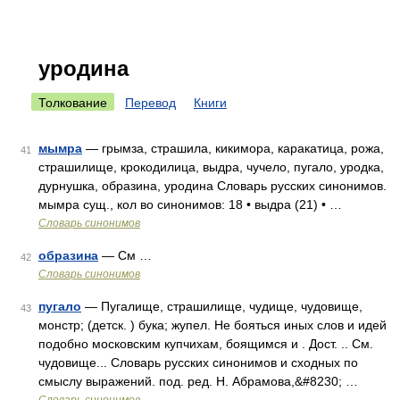
уродина
Толкование
Перевод
Книги
мымра
— грымза, страшила, кикимора, каракатица, рожа,
41
страшилище, крокодилица, выдра, чучело, пугало, уродка,
дурнушка, образина, уродина Словарь русских синонимов.
мымра сущ., кол во синонимов: 18 • выдра (21) • …
Словарь синонимов
образина
— См …
42
Словарь синонимов
пугало
— Пугалище, страшилище, чудище, чудовище,
43
монстр; (детск. ) бука; жупел. Не бояться иных слов и идей
подобно московским купчихам, боящимся и . Дост. .. См.
чудовище... Словарь русских синонимов и сходных по
смыслу выражений. под. ред. Н. Абрамова,&#8230; …